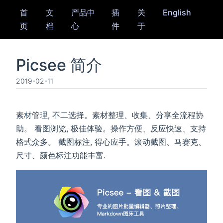
首
文
产品中
插
关
English
页
档
心
件
于
Picsee 简介
2019-02-11
素材管理, 不二选择。素材整理、收集、分享全流程协
助。 看图浏览, 极佳体验。操作方便、反应快速、支持
格式众多。 截图标注, 得心应手。滚动截图、马赛克、
尺寸、颜色标注功能丰富.