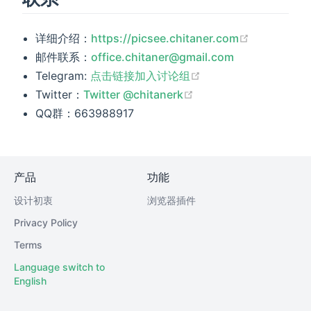
(opens new
详细介绍：
https://picsee.chitaner.com
邮件联系：
office.chitaner@gmail.com
(opens new window
Telegram:
点击链接加入讨论组
(opens new window)
Twitter：
Twitter @chitanerk
QQ群：663988917
产品
功能
设计初衷
浏览器插件
Privacy Policy
Terms
Language switch to
English