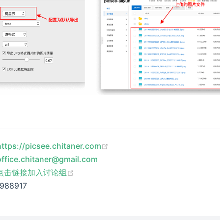
(opens new window)
https://picsee.chitaner.com
office.chitaner@gmail.com
(opens new window)
点击链接加入讨论组
988917