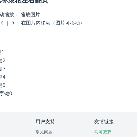
滚动缩放： 缩放图片
↑｜←｜→： 在图片内移动（图片可移动）
1
键2
键3
键4
键5
字键0
用户支持
友情链接
常见问题
马可菠萝