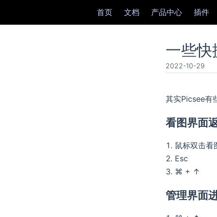
首页
文档
产品中心
插件
一些快
2022-10-29
其实Picsee
看图界面
鼠标双击看
Esc
⌘ + ↑
管理界面